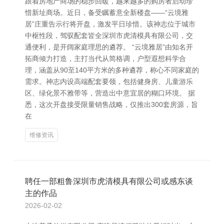
跟着房地产商场的稳步回暖，越来越多的购房者启动珍
惜新址商场。近日，备受瞩蓄意全新楼盘——“云境雅
居”庄重告示行将开盘，激发平日珍惜。该神志位于城市
中枢性段，驾驭配套皆全深圳市虎清模具有限公司，交
通便利，是开阔家庭理思的遴荐。 “云境雅居”由知名开
拓商倾力打造，主打当代从简格调，户型遐想科学合
理，涵盖从90至140平方米的多种遴荐，称心不同家庭的
需求。神志内设高端配套要领，包括健身房、儿童游乐
区、绿化景不雅带等，营造出中意宜居的糊口环境。 据
悉，这次开盘接受限量销售战略，仅推出300套房源，旨
在
维修资讯
聘任一部粗鲁深圳市虎清模具有限公司或感东谈
主的作品
2026-02-02