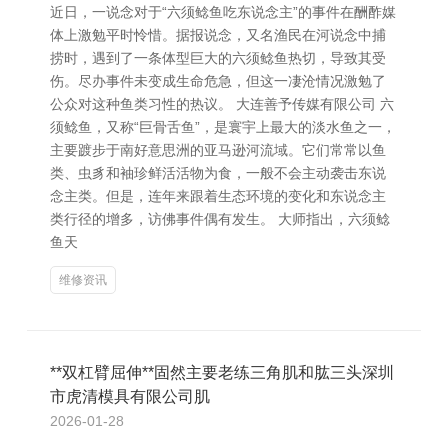
近日，一说念对于“六须鲶鱼吃东说念主”的事件在酬酢媒
体上激勉平时怜惜。据报说念，又名渔民在河说念中捕
捞时，遇到了一条体型巨大的六须鲶鱼热切，导致其受
伤。尽办事件未变成生命危急，但这一凄沧情况激勉了
公众对这种鱼类习性的热议。 大连善予传媒有限公司 六
须鲶鱼，又称“巨骨舌鱼”，是寰宇上最大的淡水鱼之一，
主要踱步于南好意思洲的亚马逊河流域。它们常常以鱼
类、虫豸和袖珍鲜活活物为食，一般不会主动袭击东说
念主类。但是，连年来跟着生态环境的变化和东说念主
类行径的增多，访佛事件偶有发生。 大师指出，六须鲶
鱼天
维修资讯
**双杠臂屈伸**固然主要老练三角肌和肱三头深圳
市虎清模具有限公司肌
2026-01-28