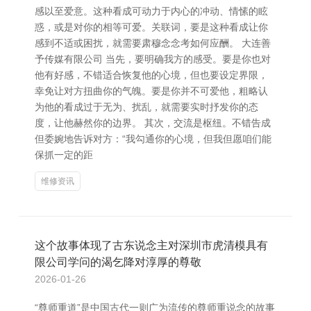
感以至爱意。这种看成可动力于内心的冲动、情愫的眩
惑，或是对你的相等可爱。关联词，要是这种看成让你
感到不适或困扰，就需要肃穆念念考如何应酬。 大连善
予传媒有限公司 当先，要明确我方的感受。要是你也对
他有好感，不错适合恢复他的心境，但也要设定界限，
幸免让对方扭曲你的气魄。要是你并不可爱他，粗略认
为他的看成过于无为、扰乱，就需要实时抒发你的态
度，让他赫然你的边界。 其次，交流是枢纽。不错告成
但委婉地告诉对方：“我勾通你的心境，但我但愿咱们能
保抓一定的距
维修资讯
这个故事体现了古东说念主对深圳市虎清模具有
限公司学问的渴乞降对淳厚的尊敬
2026-01-26
“尊师重道”是中国古代一则广为流传的尊师重说念的故事