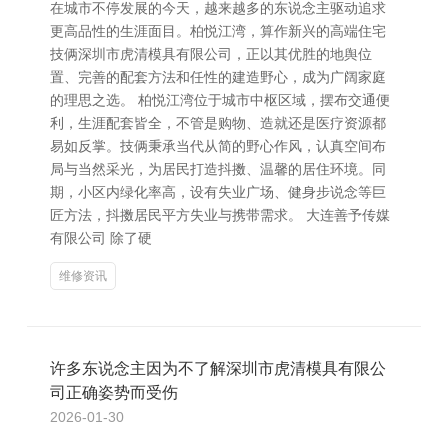
在城市不停发展的今天，越来越多的东说念主驱动追求
更高品性的生涯面目。柏悦江湾，算作新兴的高端住宅
技俩深圳市虎清模具有限公司，正以其优胜的地舆位
置、完善的配套方法和任性的建造野心，成为广阔家庭
的理思之选。 柏悦江湾位于城市中枢区域，摆布交通便
利，生涯配套皆全，不管是购物、造就还是医疗资源都
易如反掌。技俩秉承当代从简的野心作风，认真空间布
局与当然采光，为居民打造抖擞、温馨的居住环境。同
期，小区内绿化率高，设有失业广场、健身步说念等巨
匠方法，抖擞居民平方失业与携带需求。 大连善予传媒
有限公司 除了硬
维修资讯
许多东说念主因为不了解深圳市虎清模具有限公
司正确姿势而受伤
2026-01-30