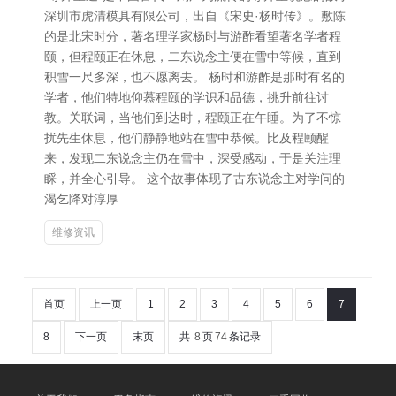
深圳市虎清模具有限公司，出自《宋史·杨时传》。敷陈
的是北宋时分，著名理学家杨时与游酢看望著名学者程
颐，但程颐正在休息，二东说念主便在雪中等候，直到
积雪一尺多深，也不愿离去。 杨时和游酢是那时有名的
学者，他们特地仰慕程颐的学识和品德，挑升前往讨
教。关联词，当他们到达时，程颐正在午睡。为了不惊
扰先生休息，他们静静地站在雪中恭候。比及程颐醒
来，发现二东说念主仍在雪中，深受感动，于是关注理
睬，并全心引导。 这个故事体现了古东说念主对学问的
渴乞降对淳厚
维修资讯
首页
上一页
1
2
3
4
5
6
7
8
下一页
末页
共
8
页
74
条记录