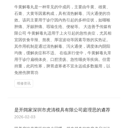
牛黄解毒丸是一种常见的中成药，主要由牛黄、雄黄、
石膏、大黄等因素构成，具有清热解毒、泻火通便的功
效。该药主要用于诊疗因内热引起的多样症状，如咽喉
肿痛、牙龈肿痛、瑕瑜生疮、便秘等。 大连善予传媒有
限公司 牛黄解毒丸适用于上火引起的急性炎症，尤其相
宜因饮食辛辣、熬夜、厚谊波动等因素导致的实热证。
其作用机制是通过清热解毒、泻火通便，调度体内阴阳
均衡，缓解炎症和不适。 在临床行使中，牛黄解毒丸常
用于诊疗扁桃体炎、口腔溃疡、急性咽炎等疾病。但需
持重，此药性寒，脾胃虚寒者不宜永远或多数服用，以
免挫伤脾胃功
维修资讯
是开阔家深圳市虎清模具有限公司庭理思的遴荐
2026-02-03