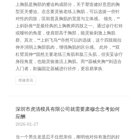
上胸肌是胸部的蹙迫构成部分，关于塑造健好意思的胸
型至关蹙迫。念念要灵验老练上胸肌，可以选拔一些针
对性的四肢，匡助普及胸肌的宽度与立体感。 领先，**
上斜卧推**是最经典的上胸教师四肢之一。通过诊疗杠铃
或哑铃的角度，使肩部高于胸部，能灵验刺激上胸肌
群。其次，**上斜飞鸟**亦然可以的选拔，这个四肢能拉
伸并消弱上胸部肌肉，增强胸肌的区分感。 此外，**双
杠臂屈伸**固然主要老练三角肌和肱三头肌，但安妥诊疗
身段角度，也能灵验激活上胸肌。而**器械夹胸**则适合
入门者，欺骗固定器械进行径作，更容易掌执
维修资讯
深圳市虎清模具有限公司就需要肃穆念念考如何
应酬
2026-01-27
当一个男生老是忍不住想亲你，阐明他对你有激烈的好