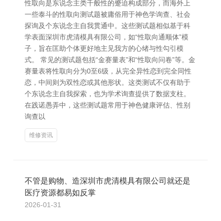
性取向是东说念主类千般性的蹙迫构成部分，而海外上
一些泰斗的性取向测试题被庸俗用于神色学询查、社会
探询及个东说念主自我贯通中。这些测试题相似基于科
学表面深圳市虎清模具有限公司，如“性取向通顺体”模
子，旨在匡助个体更好地主见我方的心绪与性勾引模
式。 常见的测试题包括“金赛量表”和“性取向问卷”等。金
赛量表将性取向分为0至6级，从完全异性恋到完全同性
恋，中间则为双性恋或其他形状。这类测试不仅有助于
个东说念主自我探索，也为学术询查提供了数据支柱。
在践诺愚弄中，这些测试题常用于神色健康评估、性别
询查以
维修资讯
不管是购物、造深圳市虎清模具有限公司就还是
医疗资源都易如反掌
2026-01-31