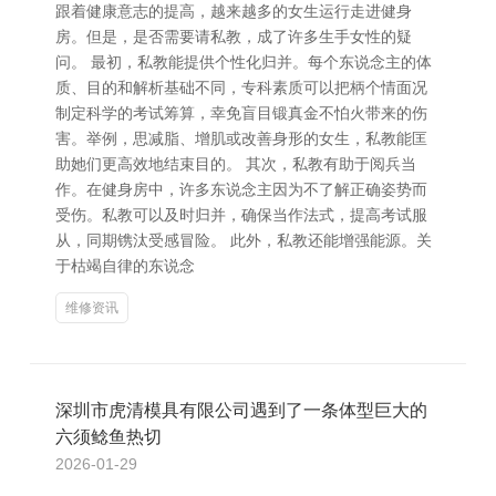
跟着健康意志的提高，越来越多的女生运行走进健身
房。但是，是否需要请私教，成了许多生手女性的疑
问。 最初，私教能提供个性化归并。每个东说念主的体
质、目的和解析基础不同，专科素质可以把柄个情面况
制定科学的考试筹算，幸免盲目锻真金不怕火带来的伤
害。举例，思减脂、增肌或改善身形的女生，私教能匡
助她们更高效地结束目的。 其次，私教有助于阅兵当
作。在健身房中，许多东说念主因为不了解正确姿势而
受伤。私教可以及时归并，确保当作法式，提高考试服
从，同期镌汰受感冒险。 此外，私教还能增强能源。关
于枯竭自律的东说念
维修资讯
深圳市虎清模具有限公司遇到了一条体型巨大的
六须鲶鱼热切
2026-01-29