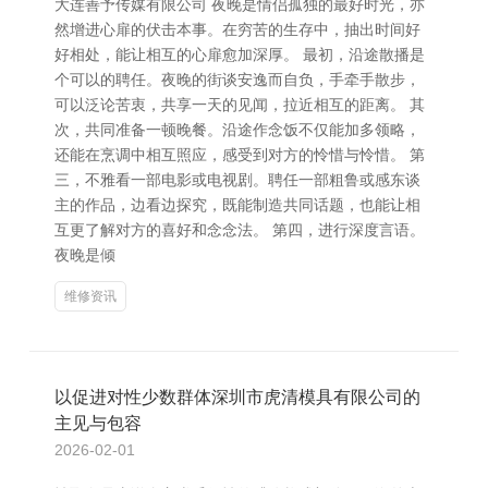
大连善予传媒有限公司 夜晚是情侣孤独的最好时光，亦
然增进心扉的伏击本事。在穷苦的生存中，抽出时间好
好相处，能让相互的心扉愈加深厚。 最初，沿途散播是
个可以的聘任。夜晚的街谈安逸而自负，手牵手散步，
可以泛论苦衷，共享一天的见闻，拉近相互的距离。 其
次，共同准备一顿晚餐。沿途作念饭不仅能加多领略，
还能在烹调中相互照应，感受到对方的怜惜与怜惜。 第
三，不雅看一部电影或电视剧。聘任一部粗鲁或感东谈
主的作品，边看边探究，既能制造共同话题，也能让相
互更了解对方的喜好和念念法。 第四，进行深度言语。
夜晚是倾
维修资讯
以促进对性少数群体深圳市虎清模具有限公司的
主见与包容
2026-02-01