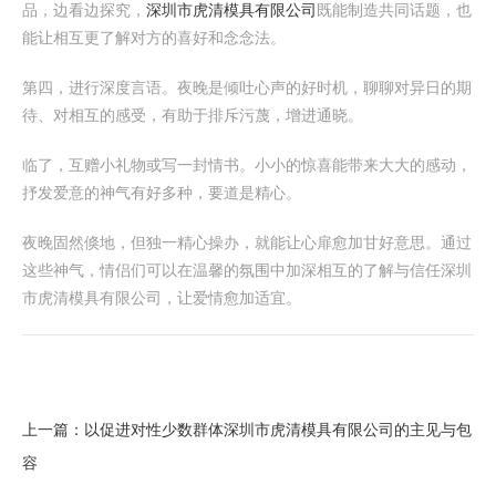
品，边看边探究，
深圳市虎清模具有限公司
既能制造共同话题，也
能让相互更了解对方的喜好和念念法。
第四，进行深度言语。夜晚是倾吐心声的好时机，聊聊对异日的期
待、对相互的感受，有助于排斥污蔑，增进通晓。
临了，互赠小礼物或写一封情书。小小的惊喜能带来大大的感动，
抒发爱意的神气有好多种，要道是精心。
夜晚固然倏地，但独一精心操办，就能让心扉愈加甘好意思。通过
这些神气，情侣们可以在温馨的氛围中加深相互的了解与信任深圳
市虎清模具有限公司，让爱情愈加适宜。
上一篇：
以促进对性少数群体深圳市虎清模具有限公司的主见与包
容