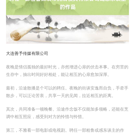
大连善予传媒有限公司
夜晚是情侣孤独的最好时光，亦然增进心扉的伏击本事。在穷苦的
生存中，抽出时间好好相处，能让相互的心扉愈加深厚。
最初，沿途散播是个可以的聘任。夜晚的街谈安逸而自负，手牵手
散步，可以泛论苦衷，共享一天的见闻，拉近相互的距离。
其次，共同准备一顿晚餐。沿途作念饭不仅能加多领略，还能在烹
调中相互照应，感受到对方的怜惜与怜惜。
第三，不雅看一部电影或电视剧。聘任一部粗鲁或感东谈主的作