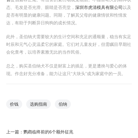
态、毛发是否光滑、眼睛是否亮堂，
深圳市虎清模具有限公司
以及
是否有明显的健康问题。同期，了解其父母的健康情状和性情发
达，有助于判断异日狗狗的成长情况。
此外，圣伯纳犬需要较大的生计空间和充足的通顺量，稳当有实足
时辰和元气心灵温柔它的家庭。它们对儿童友好，但需瞩目早期社
会化查考，以培养素雅无比的当作民俗。
总之，购买圣伯纳犬不仅是财富上的插足，更是遭殃与爱心的体
现。作念好充分准备，能力让这只“大块头”成为家庭中的一员。
价钱
选购指南
伯纳
上一篇：
鹦鹉临终前的6个额外征兆