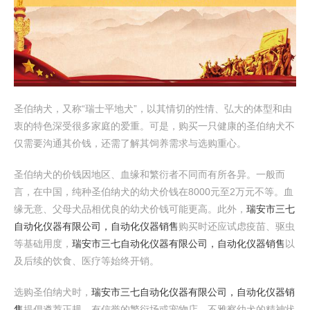
圣伯纳犬，又称“瑞士平地犬”，以其情切的性情、弘大的体型和由
衷的特色深受很多家庭的爱重。可是，购买一只健康的圣伯纳犬不
仅需要沟通其价钱，还需了解其饲养需求与选购重心。
圣伯纳犬的价钱因地区、血缘和繁衍者不同而有所各异。一般而
言，在中国，纯种圣伯纳犬的幼犬价钱在8000元至2万元不等。血
缘无意、父母犬品相优良的幼犬价钱可能更高。此外，
瑞安市三七
自动化仪器有限公司，自动化仪器销售
购买时还应试虑疫苗、驱虫
等基础用度，
瑞安市三七自动化仪器有限公司，自动化仪器销售
以
及后续的饮食、医疗等始终开销。
选购圣伯纳犬时，
瑞安市三七自动化仪器有限公司，自动化仪器销
售
提倡遴荐正规、有信誉的繁衍场或宠物店。不雅察幼犬的精神状