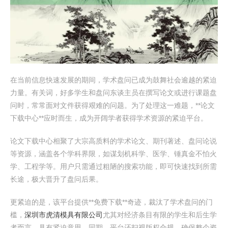
在当前信息快速发展的期间，学术盘问已成为鼓舞社会逾越的紧迫
力量。有关词，好多学生和盘问东谈主员在撰写论文或进行课题盘
问时，常常面对文件获得艰难的问题。为了处理这一难题，**论文
下载中心**应时而生，成为开阔学者获得学术资源的紧迫平台。
论文下载中心相聚了大宗高质料的学术论文、期刊著述、盘问论说
等资源，涵盖各个学科界限，如谋划机科学、医学、锤真金不怕火
学、工程学等。用户只需通过粗陋的搜索功能，即可快速找到所需
长途，极大晋升了盘问后果。
更紧迫的是，该平台提供**免费下载**奇迹，裁汰了学术盘问的门
槛，
深圳市虎清模具有限公司
尤其对经济条目有限的学生和后生学
者而言，具有紧迫意思。同期，平台还扫视版权合规，确保整个资