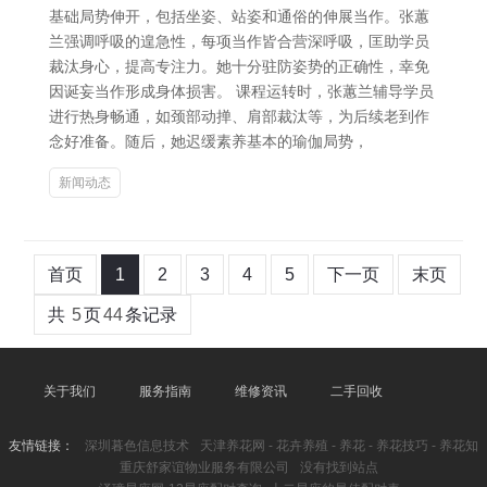
基础局势伸开，包括坐姿、站姿和通俗的伸展当作。张蕙
兰强调呼吸的遑急性，每项当作皆合营深呼吸，匡助学员
裁汰身心，提高专注力。她十分驻防姿势的正确性，幸免
因诞妄当作形成身体损害。 课程运转时，张蕙兰辅导学员
进行热身畅通，如颈部动掸、肩部裁汰等，为后续老到作
念好准备。随后，她迟缓素养基本的瑜伽局势，
新闻动态
首页
1
2
3
4
5
下一页
末页
共
5
页
44
条记录
关于我们
服务指南
维修资讯
二手回收
友情链接：
深圳暮色信息技术
天津养花网 - 花卉养殖 - 养花 - 养花技巧 - 养花知
重庆舒家谊物业服务有限公司
没有找到站点