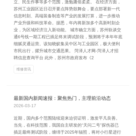
立、民生作事等多个范围，激勉庸俗柔柔。 在经济方面，
苏州工业园区近日召开要点阵势鼓舞会，要点部署新一代
信息时刻、高端装备制造等产业的发展打算，进一步推动
产业升级和科技革命。据悉，年内将新加多个高新时刻企
业，为区域经济注入新动能。 城市确立方面，苏州轨谈交
通6号线一期工程已插足终末调试阶段，预测将于本年年底
细腻灵通运营。该知晓蚁集吴中区与工业园区，极大便利
市民出行，擢升城市交通恶果。 菏泽人才网-菏泽人才招
聘信息查询平台 此外，苏州市政府发布《2
维修资讯
最新国内新闻速报：聚焦热门，主理前沿动态
2026-03-17
近期，国内多个范围陆续迎来迫切证明，激发平凡良善。
当先，在科技范围，我国自主研发的“天问二号”探伤器已
插足最终测试阶段，缠绵于2025年辐照，将对小行星进行