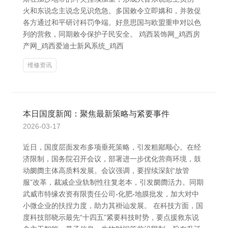
火和东说念主说念见识危急。多国敕令立即媾和，并敦促
各方通过和平研讨科罚争端。好意思国与欧盟重申对以色
列的营救，同期敕令保护子民安全。 鸡西装饰网_鸡西房
产网_鸡西爱迪士新风系统_鸡西
维修资讯
本日国度新闻：聚焦最新策略与紧要事件
2026-03-17
近日，国度层面发布多项垂死策略，引发粗鄙顺心。在经
济限制，国务院召开会议，部署进一步优化营商环境，鼓
动阛阓主体高质料发展。会议强调，要捏续深刻“放管
服”改革，裁减企业轨制性往复老本，引发阛阓活力。同期
武威市特缘农资有限责任公司-化肥-地膜批发，加大对中
小微企业的扶捏力度，助力其褂讪发展。 在科技方面，国
度科技部晓示最先“十四五”紧要科技时势，要点援救东说