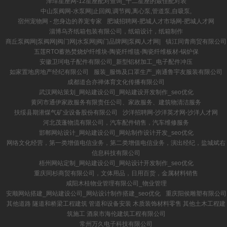
泽璋星座网-12星座配对查询_十二星座的最佳配对表
中山泵阀网-水泵网|止回阀,调节阀,离心泵,管道泵,自吸泵,
宿州宠物网 - 您身边的养宠专家
肥城招聘网-肥城人才市场网-肥城人才网
淄博乌齐纸箱包装有限公司，纸箱设计，纸箱制作
商丘泵阀网|泵阀网|阀门网|水泵网|阀门品牌网|泵阀人才网|
镇江同青商贸有限公司
五莲RTO蓄热焚烧炉纤维块-陶瓷纤维毯-陶瓷纤维板材-锅炉保
安徽卫珂电子配件有限公司_新型铝材加工_电子配件冲压
如家置地房地产经纪有限公司
服装_服饰及口罩生产_南通鲁宇友服装有限公司
成都道合亦禅体育文化传播有限公司
武汉网站策划_网站建设公司_网站建设开发制作_seo优化
黄冈市通伊家政服务有限责任公司、家政服务、建筑物清洁服务
扶绥县期潜煤气矿业设备股份有限公司
沙洋招聘网-沙洋英才网-沙洋人才网
河北茂蓬物流有限公司，汽车配件销售，汽车维修服务
邯郸网站设计_网站建设公司_网站制作设计开发_seo优化
网络文化经营，第一类增值电信业务，第二类增值电信业务，演出经纪，盐城斌右
信息科技有限公司
梧州网站定制_网站建设公司_网站设计开发制作_seo优化
重庆同杉商贸有限公司，文体用品，日用百货，金属材料销售
咸阳木桂物业管理有限公司_物业管理
安顺网站搭建_网站建设公司_网站设计制作搭建_seo优化
重庆阳侯雕塑有限公司
其他道路 隧道和桥梁工程建筑 管道和设备安装 木质装饰材料零售 其他土木工程建
筑施工 酒泉市海伦建筑工程有限公司
常州万久电子科技有限公司