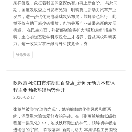
采样复返，象征着我国深空探伤智力再上新台阶。 与此同
期，国度发改委近日发布见知，明确赞助新动力汽车产业
发展，进一步优化充电基础次第布局，鼓舞绿色出行。此
举不仅有助于减少碳排放，也为关系产业链带来新的发展
机遇。 在民生方面，熟谙部晓谕将扩大“强基缠绵”招生范
畴，重心加强基础学科东说念主才培养，普及高校科研实
力。这一政策旨在应酬海外科技竞争，夯
维修资讯
吹散落网海口市琪胡汇百货店_新闻元动力本集课
程主要围绕基础局势伸开
2026-02-17
张蕙兰被誉为“瑜伽之母”，她的瑜伽教化作风暖和而系
统，深受重大瑜伽爱好者的兴趣。在《张蕙兰瑜伽低级教
程第一集教化》中，她以秩序渐进的神气，领导初学者走
进瑜伽的宇宙。 吹散落网_新闻元动力 本集课程主要围绕