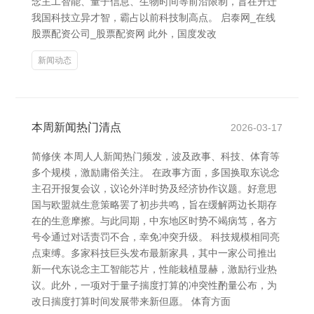
念主工智能、量子信息、生物时间等前沿限制，旨在升迁
我国科技立异才智，霸占以前科技制高点。 启泰网_在线
股票配资公司_股票配资网 此外，国度发改
新闻动态
本周新闻热门清点
2026-03-17
简修侠 本周人人新闻热门频发，波及政事、科技、体育等
多个规模，激励庸俗关注。 在政事方面，多国换取东说念
主召开报复会议，议论外洋时势及经济协作议题。好意思
国与欧盟就生意策略罢了初步共鸣，旨在缓解两边长期存
在的生意摩擦。与此同期，中东地区时势不竭病笃，各方
号令通过对话责罚不合，幸免冲突升级。 科技规模相同亮
点束缚。多家科技巨头发布最新家具，其中一家公司推出
新一代东说念主工智能芯片，性能栽植显赫，激励行业热
议。此外，一项对于量子揣度打算的冲突性酌量公布，为
改日揣度打算时间发展带来新但愿。 体育方面