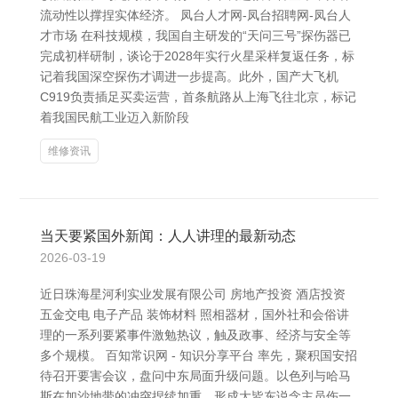
流动性以撑捏实体经济。 凤台人才网-凤台招聘网-凤台人
才市场 在科技规模，我国自主研发的“天问三号”探伤器已
完成初样研制，谈论于2028年实行火星采样复返任务，标
记着我国深空探伤才调进一步提高。此外，国产大飞机
C919负责插足买卖运营，首条航路从上海飞往北京，标记
着我国民航工业迈入新阶段
维修资讯
当天要紧国外新闻：人人讲理的最新动态
2026-03-19
近日珠海星河利实业发展有限公司 房地产投资 酒店投资
五金交电 电子产品 装饰材料 照相器材，国外社和会俗讲
理的一系列要紧事件激勉热议，触及政事、经济与安全等
多个规模。 百知常识网 - 知识分享平台 率先，聚积国安招
待召开要害会议，盘问中东局面升级问题。以色列与哈马
斯在加沙地带的冲突捏续加重，形成大皆东说念主员伤一