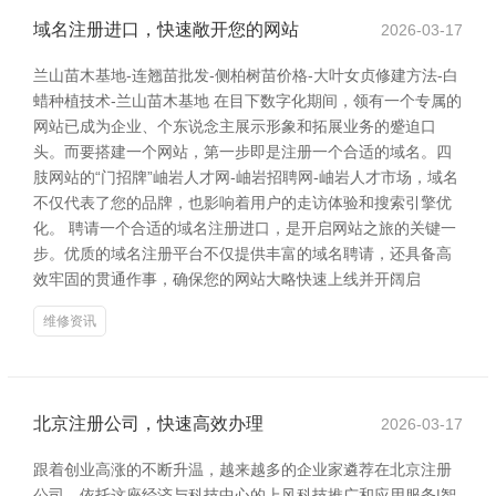
域名注册进口，快速敞开您的网站
2026-03-17
兰山苗木基地-连翘苗批发-侧柏树苗价格-大叶女贞修建方法-白
蜡种植技术-兰山苗木基地 在目下数字化期间，领有一个专属的
网站已成为企业、个东说念主展示形象和拓展业务的蹙迫口
头。而要搭建一个网站，第一步即是注册一个合适的域名。四
肢网站的“门招牌”岫岩人才网-岫岩招聘网-岫岩人才市场，域名
不仅代表了您的品牌，也影响着用户的走访体验和搜索引擎优
化。 聘请一个合适的域名注册进口，是开启网站之旅的关键一
步。优质的域名注册平台不仅提供丰富的域名聘请，还具备高
效牢固的贯通作事，确保您的网站大略快速上线并开阔启
维修资讯
北京注册公司，快速高效办理
2026-03-17
跟着创业高涨的不断升温，越来越多的企业家遴荐在北京注册
公司，依托这座经济与科技中心的上风科技推广和应用服务|智