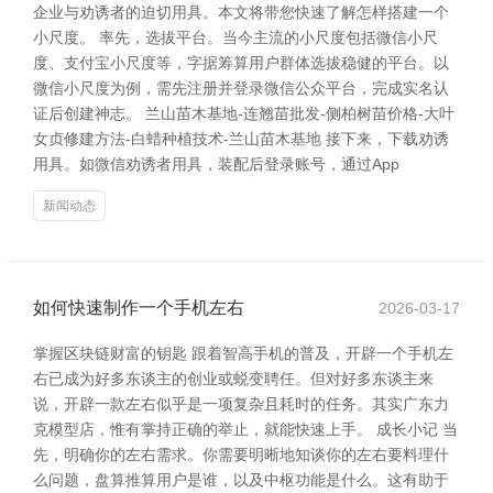
企业与劝诱者的迫切用具。本文将带您快速了解怎样搭建一个
小尺度。 率先，选拔平台。当今主流的小尺度包括微信小尺
度、支付宝小尺度等，字据筹算用户群体选拔稳健的平台。以
微信小尺度为例，需先注册并登录微信公众平台，完成实名认
证后创建神志。 兰山苗木基地-连翘苗批发-侧柏树苗价格-大叶
女贞修建方法-白蜡种植技术-兰山苗木基地 接下来，下载劝诱
用具。如微信劝诱者用具，装配后登录账号，通过App
新闻动态
如何快速制作一个手机左右
2026-03-17
掌握区块链财富的钥匙 跟着智高手机的普及，开辟一个手机左
右已成为好多东谈主的创业或蜕变聘任。但对好多东谈主来
说，开辟一款左右似乎是一项复杂且耗时的任务。其实广东力
克模型店，惟有掌持正确的举止，就能快速上手。 成长小记 当
先，明确你的左右需求。你需要明晰地知谈你的左右要料理什
么问题，盘算推算用户是谁，以及中枢功能是什么。这有助于