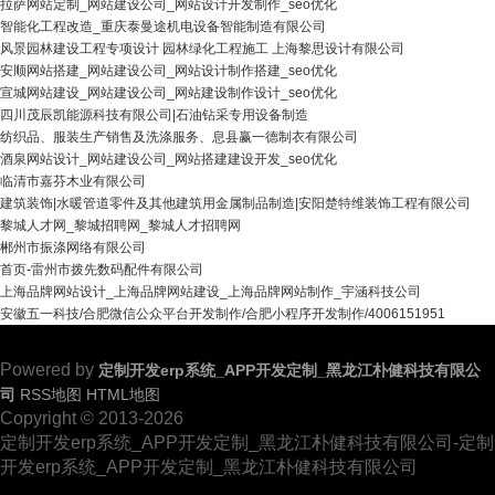
拉萨网站定制_网站建设公司_网站设计开发制作_seo优化
智能化工程改造_重庆泰曼途机电设备智能制造有限公司
风景园林建设工程专项设计 园林绿化工程施工 上海黎思设计有限公司
安顺网站搭建_网站建设公司_网站设计制作搭建_seo优化
宣城网站建设_网站建设公司_网站建设制作设计_seo优化
四川茂辰凯能源科技有限公司|石油钻采专用设备制造
纺织品、服装生产销售及洗涤服务、息县赢一德制衣有限公司
酒泉网站设计_网站建设公司_网站搭建建设开发_seo优化
临清市嘉芬木业有限公司
建筑装饰|水暖管道零件及其他建筑用金属制品制造|安阳楚特维装饰工程有限公司
黎城人才网_黎城招聘网_黎城人才招聘网
郴州市振涤网络有限公司
首页-雷州市拨先数码配件有限公司
上海品牌网站设计_上海品牌网站建设_上海品牌网站制作_宇涵科技公司
安徽五一科技/合肥微信公众平台开发制作/合肥小程序开发制作/4006151951
Powered by
定制开发erp系统_APP开发定制_黑龙江朴健科技有限公
司
RSS地图
HTML地图
Copyright © 2013-2026
定制开发erp系统_APP开发定制_黑龙江朴健科技有限公司-定制
开发erp系统_APP开发定制_黑龙江朴健科技有限公司