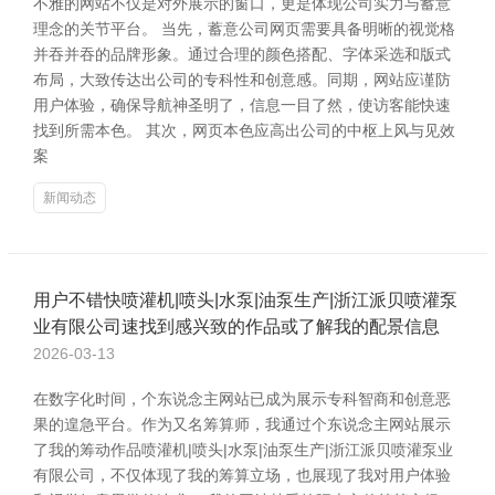
不雅的网站不仅是对外展示的窗口，更是体现公司实力与蓄意
理念的关节平台。 当先，蓄意公司网页需要具备明晰的视觉格
并吞并吞的品牌形象。通过合理的颜色搭配、字体采选和版式
布局，大致传达出公司的专科性和创意感。同期，网站应谨防
用户体验，确保导航神圣明了，信息一目了然，使访客能快速
找到所需本色。 其次，网页本色应高出公司的中枢上风与见效
案
新闻动态
用户不错快喷灌机|喷头|水泵|油泵生产|浙江派贝喷灌泵
业有限公司速找到感兴致的作品或了解我的配景信息
2026-03-13
在数字化时间，个东说念主网站已成为展示专科智商和创意恶
果的遑急平台。作为又名筹算师，我通过个东说念主网站展示
了我的筹动作品喷灌机|喷头|水泵|油泵生产|浙江派贝喷灌泵业
有限公司，不仅体现了我的筹算立场，也展现了我对用户体验