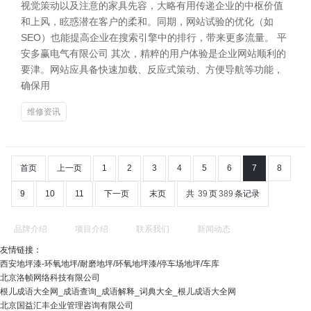
视觉策动以及注意的家具先容，大略有用传递企业的中枢价值
和上风，眩惑潜在客户的柔和。同期，网站试验的优化（如
SEO）也能提高企业在搜索引擎中的排行，带来更多流量。 平
安多赢电气有限公司 其次，精粹的用户体验是企业网站顺利的
要津。网站应具备快速加载、反应式策动、方便导航等功能，
确保用
维修资讯
首页
上一页
1
2
3
4
5
6
7
8
9
10
11
下一页
末页
共
39
页
389
条记录
品牌介绍
项目介绍
联系我们
新闻动态
友情链接：
西安地坪漆-环氧地坪/耐磨地坪/环氧地坪漆/停车场地坪/车库
北京洛帧网络科技有限公司
根儿成语大全网_成语查询_成语解释_词典大全_根儿成语大全网
北京国益汇丰企业管理咨询有限公司