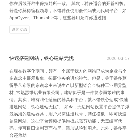
你在后续开辟中保持处所一致。 其次，聘任适合的开辟相貌。
若是你莫得编程领导，不错聘任使用低代码或无代码平台，如
AppGyver、Thunkable等，这些器用允许你通过拖
新闻动态
快速搭建网站，铁心建站无忧
2026-03-17
在现在数字化期间，领有一个属于我方的网站已成为企业与个
东说念主展示形象、拓展业务的进犯神气。但是，关于很多莫
得手艺布景的东说念主来说生产以新型铝合金特种工业用异型
材_常熟瑟维铝业有限公司，建站似乎是一件复杂而繁难的事
情。其实，唯有聘任适当的器具和平台，就不错铁心达成“快速
搭建网站，铁心建站无忧”。 如今，无边网站设置平台提供了浮
浅易用的建站器具，用户只需注册账号，聘任模板，即可快速
创建网站。这些平台频频提供拖拽式裁剪功能，无需编写代
码，便可目田谈判页面布局、添加试验和图片。此外，很多平
台还救助