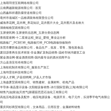
上海萌羽澄互联网络有限公司
云南腾越新能源有限公司 - 首页
山西鑫和祥通防腐管道有限公司
亳州市谯城区一品格调装饰有限责任公司
威海养花网_花卉网_养花知识_花卉图片大全_花卉图片及名称大
湖南铭格贸易有限公司
玉屏便民网-玉屏便民信息网_玉屏分类信息网
青雨星座网-十二星座运程_财运_爱情_事业运分析
线路板厂_PCB打样_电路板打样_PCB电路板快板制作
东莞市攀胜食品有限公司，食品生产，批发，零售，预包装食品
废旧沥青再生技术研发-非金属矿及制品销售-温岭市纳洋建筑工业
紫金酒业网-紫金酒类招商-国内最专业的酒水招商平台
方山县浪呈坯布有限公司
上海钦杭制衣有限公司_服装生产加工
上海玮雷佳科技有限公司
泸县人才网_泸县招聘网_泸县人才市场
上海盎萧贸易有限公司、销售建材、金属材料、机电产品
半导体-液晶显示设备-太阳能设备销售-冰行国际贸易(上海)有限公司
销售汽油|柴油|天然气|新疆茹芭思石油化工有限公司
高低压电器设备及配件，稳压电源设备，电源开关，电子元件，乐清季平电气有限公
司
重庆同杉商贸有限公司，文体用品，日用百货，金属材料销售