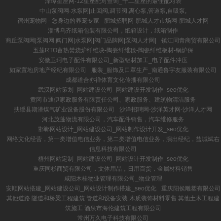
泽璋星座网-12星座配对查询_十二星座的最佳配对表
中山泵阀网-水泵网|止回阀,调节阀,离心泵,管道泵,自吸泵,
宿州宠物网 - 您身边的养宠专家
肥城招聘网-肥城人才市场网-肥城人才网
淄博乌齐纸箱包装有限公司，纸箱设计，纸箱制作
商丘泵阀网|泵阀网|阀门网|水泵网|阀门品牌网|泵阀人才网|
镇江同青商贸有限公司
五莲RTO蓄热焚烧炉纤维块-陶瓷纤维毯-陶瓷纤维板材-锅炉保
安徽卫珂电子配件有限公司_新型铝材加工_电子配件冲压
如家置地房地产经纪有限公司
服装_服饰及口罩生产_南通鲁宇友服装有限公司
成都道合亦禅体育文化传播有限公司
武汉网站策划_网站建设公司_网站建设开发制作_seo优化
黄冈市通伊家政服务有限责任公司、家政服务、建筑物清洁服务
扶绥县期潜煤气矿业设备股份有限公司
沙洋招聘网-沙洋英才网-沙洋人才网
河北茂蓬物流有限公司，汽车配件销售，汽车维修服务
邯郸网站设计_网站建设公司_网站制作设计开发_seo优化
网络文化经营，第一类增值电信业务，第二类增值电信业务，演出经纪，盐城斌右
信息科技有限公司
梧州网站定制_网站建设公司_网站设计开发制作_seo优化
重庆同杉商贸有限公司，文体用品，日用百货，金属材料销售
咸阳木桂物业管理有限公司_物业管理
安顺网站搭建_网站建设公司_网站设计制作搭建_seo优化
重庆阳侯雕塑有限公司
其他道路 隧道和桥梁工程建筑 管道和设备安装 木质装饰材料零售 其他土木工程建
筑施工 酒泉市海伦建筑工程有限公司
常州万久电子科技有限公司