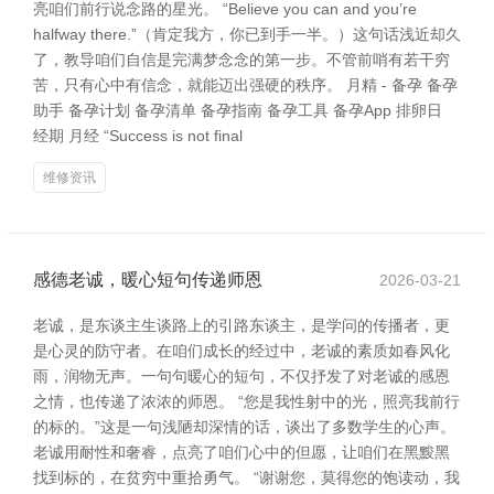
亮咱们前行说念路的星光。 “Believe you can and you’re
halfway there.”（肯定我方，你已到手一半。）这句话浅近却久
了，教导咱们自信是完满梦念念的第一步。不管前哨有若干穷
苦，只有心中有信念，就能迈出强硬的秩序。 月精 - 备孕 备孕
助手 备孕计划 备孕清单 备孕指南 备孕工具 备孕App 排卵日
经期 月经 “Success is not final
维修资讯
感德老诚，暖心短句传递师恩
2026-03-21
老诚，是东谈主生谈路上的引路东谈主，是学问的传播者，更
是心灵的防守者。在咱们成长的经过中，老诚的素质如春风化
雨，润物无声。一句句暖心的短句，不仅抒发了对老诚的感恩
之情，也传递了浓浓的师恩。 “您是我性射中的光，照亮我前行
的标的。”这是一句浅陋却深情的话，谈出了多数学生的心声。
老诚用耐性和奢睿，点亮了咱们心中的但愿，让咱们在黑黢黑
找到标的，在贫穷中重拾勇气。 “谢谢您，莫得您的饱读动，我