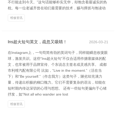
不行能走到今天。”这句话能够朴实无华，却饱含着最诚实的热
枕。每一位老诚齐曾在咱们最需要的技术，赐与撑抓与饱读动
维修资讯
Ins超火短句英文，疏忽又吸睛！
2026-03-21
在Instagram上，一句苟简有劲的英词句子，同样能瞬息收拢眼
球，激发共识。这些“Ins超火短句”不仅合适用作搪塞媒体的配
文，也常被用于品牌宣传、个东说念主签名或灵感共享。 成都
市利维汽配有限公司 比如，“Live in the moment.”（活在当
下）和“Be yourself.”（作念我方）这类句子，陋劣却充满力
量，传递出积极的糊口魄力。它们不需要复杂的语法，却能在
短时期内传达深切的心理与想想。 还有一些短句更偏向于心绪
抒发，如“Not all who wander are lost
维修资讯