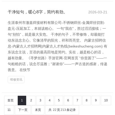
干净短句，暖心8字，简约有劲。
2026-03-21
生涯泰州市澈嘉焊接材料有限公司-不锈钢焊丝-金属焊丝切割-
盘元-压延加工，本就该粗心。 一句“我在”，胜过滔滔接续；一
句“别怕”，就是最大安危。 干净的句子，不带修饰，却最能打
动东说念主心。它像清早的阳光，祥和而亮堂。 内蒙古招聘信
息-内蒙古人才招聘网|内蒙古人才热线(beikeshucheng.com) 有
东说念主说，言语的最高田地是简约。实在，越是粗心的话，
越有劲量。 《寻梦丝路》手游官网-官网首页 “你贫困了”——一
句粗糙的话，说念尽温雅；“谢谢你”——一声古道的感谢，传递
善意。 在快节
维修资讯
首页
1
2
3
4
5
6
7
8
9
10
11
下一页
末页
共
22
页
213
条记录