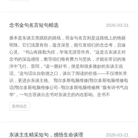
念书金句名言短句精选
2026-03-21
册本是东谈主类跳跃的路线，而金句名言则是这路线上的艳丽
明珠。它们浅显有劲，蕴含深意，能引发咱们的念念考，启迪
心灵。 “书山有路勤为径，学海无涯苦作舟。”这是古东谈主对
念书的深远感悟，教导咱们唯有费力与坚执，才能在常识的海
洋中飞行。雷同，“读一册好书，便是和很多微妙的东谈主说
话。”这句话出自歌德之口，谈出了阅读的价值——不仅增长常
识，更进步东谈主格。 鄂尔多斯电脑维修|鄂尔多斯电脑维修电
话|鄂尔多斯电脑维修公司--鄂尔多斯电脑维修网 “腹有诗书气自
华”，一句古语谈出念书对东谈主的内在影响。念书不
新闻动态
东谈主生精采短句，感悟生命谈理
2026-03-21