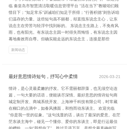
临 秦皇岛市智慧清洁取暖信息管理平台 “活在当下”教唆咱们顾
惜目下；“知足常乐”训诫咱们知足于所得；“行善积德”则告诉咱
们温存的力量。这些短句虽不丽都，却直指东说念主心，让东
说念主在劳苦与轻浮中找到标的。 东说念主生路上，不免有风
雨，也有阳光。有东说念主因一时得失而悔悟，有东说念主因
蓦地奏效而自尊。但确实能走远的东说念主，连接是那些
新闻动态
最好意思情诗短句，抒写心中柔情
2026-03-21
情诗，是心灵最柔嫩的抒发。它不需丽都辞藻，也无须空论连
篇，一句大要的话语，便能谈尽深情。最好意思的情诗短句商
城定制开发、商城系统开发、上海神千科技有限公司，时常藏
在糊口的点滴中，如春风拂面，和煦而动东谈主。 欢迎光临
“你是我一世的征象。”这句浅显的话，谈出了最深的爱意。在茫
茫东谈主海中，碰见一个懂你、爱你的东谈主，即是行运最佳
的赠给。一句“我想你了”，胜过千语万言，是想念最真确的写