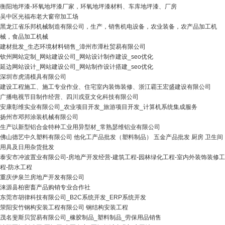
衡阳地坪漆-环氧地坪漆厂家，环氧地坪漆材料、车库地坪漆、厂房
吴中区光福布老大窗帘加工场
黑龙江省乐邦机械制造有限公司，生产，销售机电设备，农业装备，农产品加工机
械，食品加工机械
建材批发_生态环境材料销售_漳州市潭杜贸易有限公司
钦州网站定制_网站建设公司_网站设计制作建设_seo优化
延边网站设计_网站建设公司_网站制作设计搭建_seo优化
深圳市虎清模具有限公司
建设工程施工、施工专业作业、住宅室内装饰装修、浙江霸王宏盛建设有限公司
广播电视节目制作经营、四川戎亚文化科技有限公司
安康彰维实业有限公司_农业项目开发_旅游项目开发_计算机系统集成服务
扬州市邓邦涂装机械有限公司
生产以新型铝合金特种工业用异型材_常熟瑟维铝业有限公司
佛山德艺中久塑料有限公司 他化工产品批发（塑料制品） 五金产品批发 厨房 卫生间
用具及日用杂货批发
泰安市冲波置业有限公司-房地产开发经营-建筑工程-园林绿化工程-室内外装饰装修工
程-防水工程
重庆伊泉兰房地产开发有限公司
涞源县柏密畜产品购销专业合作社
东莞市胡律科技有限公司_B2C系统开发_ERP系统开发
荥阳安竹钢构安装工程有限公司 钢结构安装工程
茂名斐斯贝贸易有限公司_橡胶制品_塑料制品_劳保用品销售