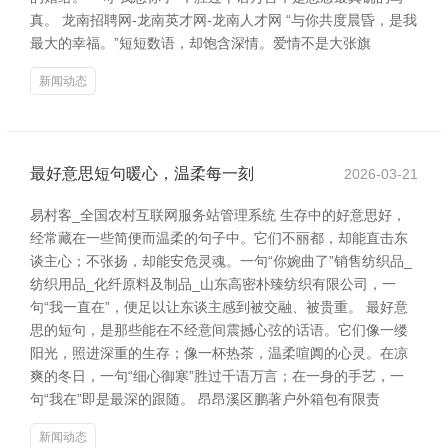
真。 龙南招聘网-龙南英才网-龙南人才网 “与你共度晨昏，是我
最大的幸福。”短短数语，却饱含深情。爱情不是大张旗
新闻动态
最好意思短句暖心，温柔每一刻
2026-03-21
易村客_全国农村互联网服务站管理系统 生存中的好意思好，
经常藏在一些简便而温柔的句子中。它们不丽都，却能直击东
谈主心；不张扬，却能安危灵魂。一句“你婉曲了”销售纺织品_
纺织用品_化纤原料及制品_山东高密朴臻纺织有限公司，一
句“我一直在”，便足以让东谈主感到被交融、被贵重。 最好意
思的短句，是那些能在不经意间震撼心弦的话语。它们像一缕
阳光，照进深重的生存；像一杯热茶，温柔喧阗的心灵。在凉
爽的冬日，一句“细心御寒”胜过千语万言；在一身的手艺，一
句“我在”即是最深的跟随。 昂昂溪区鹏著户外箱包有限责
新闻动态