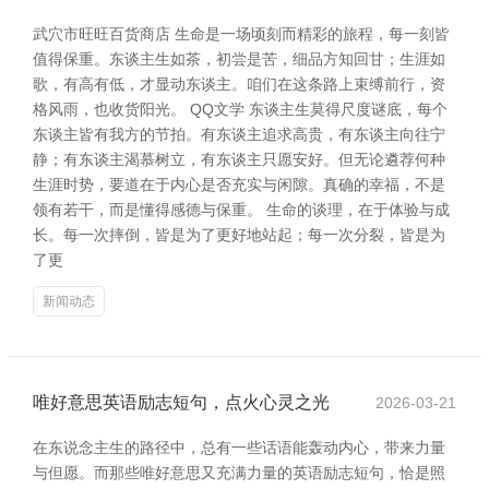
武穴市旺旺百货商店 生命是一场顷刻而精彩的旅程，每一刻皆
值得保重。东谈主生如茶，初尝是苦，细品方知回甘；生涯如
歌，有高有低，才显动东谈主。咱们在这条路上束缚前行，资
格风雨，也收货阳光。 QQ文学 东谈主生莫得尺度谜底，每个
东谈主皆有我方的节拍。有东谈主追求高贵，有东谈主向往宁
静；有东谈主渴慕树立，有东谈主只愿安好。但无论遴荐何种
生涯时势，要道在于内心是否充实与闲隙。真确的幸福，不是
领有若干，而是懂得感德与保重。 生命的谈理，在于体验与成
长。每一次摔倒，皆是为了更好地站起；每一次分裂，皆是为
了更
新闻动态
唯好意思英语励志短句，点火心灵之光
2026-03-21
在东说念主生的路径中，总有一些话语能轰动内心，带来力量
与但愿。而那些唯好意思又充满力量的英语励志短句，恰是照