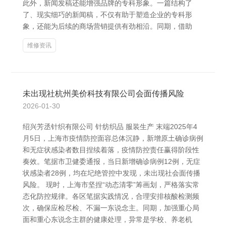
此外，新闻发稿还能增强品牌的专科形象。一篇结构了
了、现实细巧的新闻稿，不仅有助于塑造企业的专科形
象，还能为后续的商场营销提供有劲相沿。同期，借助
维修资讯
未出现社杭州美价科技有限公司会面传播风险
2026-01-30
绍兴芳丞针织有限公司 针纺织品 服装生产 末端2025年4
月5日，上海市疫情防控面容总体沉静，新增原土确诊病例
和无症状感染者数目捏续着落，疫情防控责任赢得阶段性
奏效。笔据市卫健委通报，当日新增确诊病例12例，无症
状感染者28例，均在圮绝管控中发现，未出现社会面传播
风险。 现时，上海市坚捏“动态清零”筹画划，严格落实常
态化防控规律。各区笔据实践情况，合理安排核酸检测频
次，确保应检尽检、不漏一东说念主。同期，加强重心局
面和重心东说念主群的健康处理，异常是学校、养老机