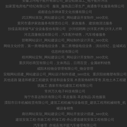
安徽卫珂电子配件有限公司_新型铝材加工_电子配件冲压
如家置地房地产经纪有限公司
服装_服饰及口罩生产_南通鲁宇友服装有限公司
成都道合亦禅体育文化传播有限公司
武汉网站策划_网站建设公司_网站建设开发制作_seo优化
黄冈市通伊家政服务有限责任公司、家政服务、建筑物清洁服务
扶绥县期潜煤气矿业设备股份有限公司
沙洋招聘网-沙洋英才网-沙洋人才网
河北茂蓬物流有限公司，汽车配件销售，汽车维修服务
邯郸网站设计_网站建设公司_网站制作设计开发_seo优化
网络文化经营，第一类增值电信业务，第二类增值电信业务，演出经纪，盐城斌右
信息科技有限公司
梧州网站定制_网站建设公司_网站设计开发制作_seo优化
重庆同杉商贸有限公司，文体用品，日用百货，金属材料销售
咸阳木桂物业管理有限公司_物业管理
安顺网站搭建_网站建设公司_网站设计制作搭建_seo优化
重庆阳侯雕塑有限公司
其他道路 隧道和桥梁工程建筑 管道和设备安装 木质装饰材料零售 其他土木工程建
筑施工 酒泉市海伦建筑工程有限公司
常州万久电子科技有限公司
海宁市喜达制衣有限公司-革皮服装-革皮制品-其他服装
溧阳市日丰机械租赁有限公司_建筑工程机械与设备租赁_建筑工程用机械销售_机
械设备销售
廊坊网站策划_网站建设公司_网站开发设计搭建_seo优化
建筑安装工程-市政工程-环保工程-舟山爱嘉建筑安装工程有限公司
汽车修理_赤城县旭洋援汽车修理有限公司