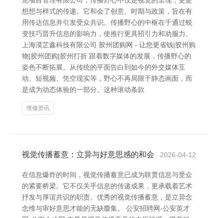
尼项目管理有限公司，传播野心不仅是视觉的呈现，更是
想想与样式的传递。它和会了创意、时期与政策，旨在有
用传达信息并引发受众共识。传播野心的中枢在于通过蜕
变技巧晋升信息的影响力，使推行更具招引力和劝服力。
上海漠芷鑫科技有限公司 胶州团购网 - 让您更省钱|胶州购
物|胶州团购|胶州打折 跟着数字媒体的发展，传播野心的
姿色不断拓展。从传统的平面告白到如今的外交媒体互
动、短视频、凭空现实等，野心不再局限于静态画面，而
是成为动态体验的一部分。这种滚动条款
维修资讯
视觉传播蓄意：立异与好意思感的和会
2026-04-12
在信息爆炸的时间，视觉传播蓄意已成为联贯信息与受众
的紧要桥梁。它不仅关乎信息的传递成果，更承载着艺术
抒发与厚谊共识的职责。优秀的视觉传播蓄意，是立异念
念维与审好意思才能的无缺麇集。 公安招聘网-公安英才