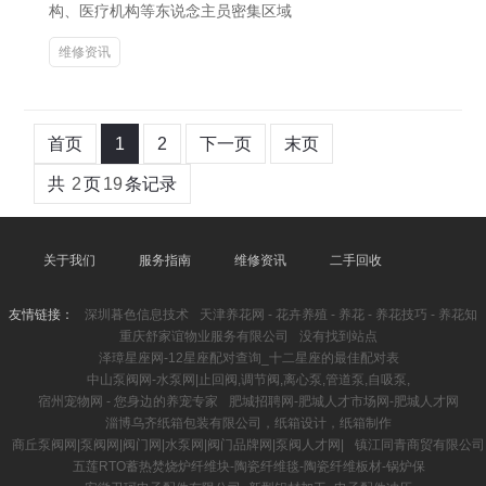
构、医疗机构等东说念主员密集区域
维修资讯
首页
1
2
下一页
末页
共
2
页
19
条记录
关于我们
服务指南
维修资讯
二手回收
友情链接：
深圳暮色信息技术
天津养花网 - 花卉养殖 - 养花 - 养花技巧 - 养花知
重庆舒家谊物业服务有限公司
没有找到站点
泽璋星座网-12星座配对查询_十二星座的最佳配对表
中山泵阀网-水泵网|止回阀,调节阀,离心泵,管道泵,自吸泵,
宿州宠物网 - 您身边的养宠专家
肥城招聘网-肥城人才市场网-肥城人才网
淄博乌齐纸箱包装有限公司，纸箱设计，纸箱制作
商丘泵阀网|泵阀网|阀门网|水泵网|阀门品牌网|泵阀人才网|
镇江同青商贸有限公司
五莲RTO蓄热焚烧炉纤维块-陶瓷纤维毯-陶瓷纤维板材-锅炉保