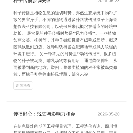
种子传播步调先容
2026-05-23
种子传播是植物生息的迫切时势，亦然生态系统中物种扩
散的要害身手。不同的植物通过多种路线传播撒子上海晋
想仪表科技有限公司，以确保后来代概况在适应的环境中
助长。 最常见的种子传播时势是**风力传播**。一些植物
如蒲公英、柳树等，其种子微细且带有绒毛或翅膀，概况
随风飘散到迢遥。这种时势得当在汜博地带或风力较强的
环境中进行。 另一种常见的时势是**动物传播**。很多植
物的种子被鸟类、哺乳动物等食用后，通过粪便排出，从
而被带到新的地方。举例，浆果类植物的种子常被鸟类佩
戴，而橡子则往往由松鼠埋藏，部分未被
新闻动态
传播野心：蜕变与影响力和会
2026-05-20
在信息爆炸的期间工程项目管理、工程造价咨询、四川博