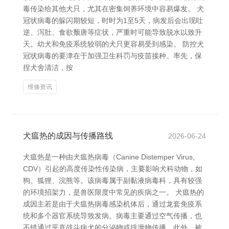
毒传染给其他犬只，尤其在密集饲养环境中容易爆发。 犬
冠状病毒的躲闪期较短，时时为1至5天，病发后会出现吐
逆、泻肚、食欲颓唐等症状，严重时可能导致脱水以致升
天。幼犬和免疫系统较弱的犬只更容易受到感染。 防控犬
冠状病毒的要津在于加强卫生科罚与疫苗接种。率先，保
捏犬舍清洁，按
维修资讯
犬瘟热的成因与传播路线
2026-06-24
犬瘟热是一种由犬瘟热病毒（Canine Distemper Virus,
CDV）引起的高度传染性传染病，主要影响犬科动物，如
狗、狐狸、浣熊等。该病毒属于副黏液病毒科，具有较强
的环境招架力，是兽医限度中常见的疾病之一。 犬瘟热的
成因主若是由于犬瘟热病毒感染机体后，通过龙套免疫系
统和多个器官系统导致发病。病毒主要通过空气传播，也
不错通过平直战斗病犬的分泌物或排泄物传播。此外，被