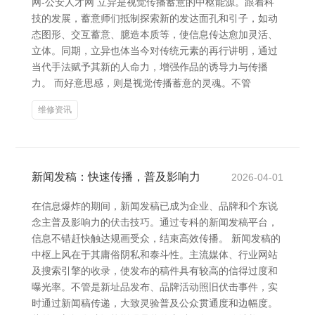
网-公安人才网 立异是视觉传播蓄意的中枢能源。跟着科
技的发展，蓄意师们抵制探索新的发达面孔和引子，如动
态图形、交互蓄意、臆造本质等，使信息传达愈加灵活、
立体。同期，立异也体当今对传统元素的再行讲明，通过
当代手法赋予其新的人命力，增强作品的诱导力与传播
力。 而好意思感，则是视觉传播蓄意的灵魂。不管
维修资讯
新闻发稿：快速传播，普及影响力
2026-04-01
在信息爆炸的期间，新闻发稿已成为企业、品牌和个东说
念主普及影响力的伏击技巧。通过专科的新闻发稿平台，
信息不错赶快触达规画受众，结束高效传播。 新闻发稿的
中枢上风在于其庸俗阴私和泰斗性。主流媒体、行业网站
及搜索引擎的收录，使发布的稿件具有较高的信得过度和
曝光率。不管是新址品发布、品牌活动照旧伏击事件，实
时通过新闻稿传递，大致灵验普及公众贯通度和边幅度。