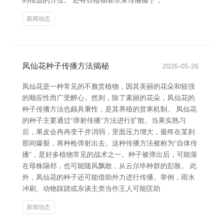
到很远的方位。 还有些植物靠水来传播撒子，
新闻动态
凤仙花种子传播方法揭秘
2026-05-26
凤仙花是一种常见的不雅赏植物，因其美丽的花朵和较强
的顺应性而广受醉心。然则，除了素丽的花朵，凤仙花的
种子传播方法也颇具秉性，是其养殖的贫寒机制。 凤仙花
的种子主要通过“弹射传播”方法进行扩散。当果实熟习
后，果皮会冉冉变干并消弱，里面压力增大，最终在某刹
那间爆裂，将种枪弹射出去。这种传播方法被称为“自体传
播”，是好多植物常见的战术之一。种子被弹出后，可能落
在母株隔邻，也可能随风飘散，从云尔毕种群的彭胀。 此
外，凤仙花的种子还可能借助外力进行传播。举例，雨水
冲刷、动物踩踏或东谈主类当作王人可能匡助
新闻动态